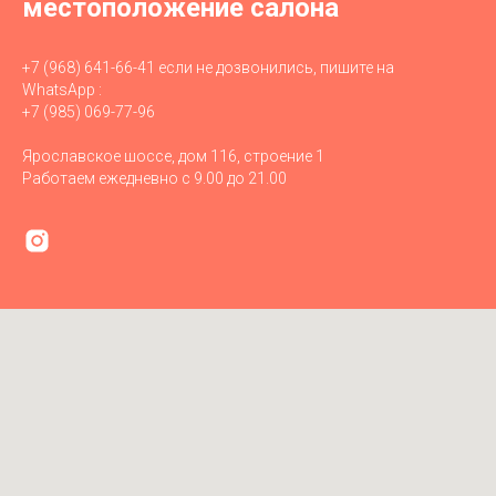
местоположение салона
+7 (968) 641-66-41 если не дозвонились, пишите на
WhatsApp :
+7 (985) 069-77-96
Ярославское шоссе, дом 116, строение 1
Работаем ежедневно с 9.00 до 21.00